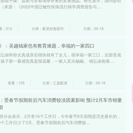
理面临干燥、温差与穿着增厚带来的多重挑战。研究显示，国内婴幼
（来源：《2022中国过敏性疾病流行病学调查报告与....
北证50
1134.24
3%
11.37
1.01%
看：212
分类：配资炒股股市
日期：05-18
年》：吴越钱家也有教育难题，幸福的一家四口
钱弘俶和孙太真成亲后很快就有了女儿，很幸福一家三口，后面变成
孩子那一幕感觉真是很温馨，一家人其乐融融。 钱弘俶抱着....
查看：155
分类：汇盈配资
日期：05-18
会：受春节假期前后汽车消费较淡因素影响 预计2月车市销量
期
乘联分会表示，2月有16个工作日，今年春节9天假期是历史最长的，
9个工作日少了3天。受春节假期前后汽车消费较....