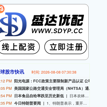
全球股市快讯
时间:
2026-08-08 07:30:40
:12 PM
阳光电源：FCC政策主要限制新产品认证 公司目前在美销售的光伏逆变器、储能系统不受影响
阳光电
:05 PM
美国国家公路交通安全管理局（NHTSA）通报：克莱斯勒（即FCA美国有限责任公司）正在召回部分美国市场车型，涉及1458辆美国车辆，本次召回范围内车辆存在安全带无法回缩的问题，无法按设计要求正确约束乘员，会提升乘员受伤风险。
美国
:54 PM
日本食品自给率跌至历史新低
日本农林水产省8月7日公布的数据显示，2025财年，即2025年4月至2026年3月，按热量计算的日本食品自给率下降1个百分点至37%，为历史最低水平。日本食品自给率是指国内生产的食品占国内食品总供给的比例。日本农林水产省表示，大米消费减少是食品自给率下降的重要原因。日本大米消费长期以来主要依靠本国供应，是日本食品自给率的重要支撑。米价上涨导致居民大米消费减少，国产大米提供的热量随之减少，显著拉低日本整体食品自给率。（CCTV国际时讯）
:35 PM
今日特朗普要闻
1、特朗普表示，重开霍尔木兹海峡的谈判正在推进，尽管伊朗议员正在考虑对与美国和以色列相关的船只实施限制。 2、特朗普：（关于人工智能）这可能比石油还要重要。谁赢得人工智能，谁就赢得一切。就是如此重要。人工智能比互联网大很多倍。 3、报道称，美国总统特朗普近日在一次私下会晤中表示，他希望副总统万斯能够赢得2028年总统大选。 4、美国总统特朗普当地时间8月7日宣布，联邦政府将向多个关键矿产和电池项目投资30亿美元，旨在增加美国国内产量，并以此推动国家安全与产业政策。 5、美国总统特朗普6日否认他对国防部长赫格塞思不满，称对赫格塞思所做的工作“非常满意”。 6、白宫本周致信库克称，特朗普“正在考虑”解除其职务，并要求她在三周内回应有关抵押贷款欺诈的指控。 7、特朗普媒体集团退出与Crypto.com的两项交易。 8、当地时间8月6日，有记者在采访美国总统特朗普时提出，如果民主党人在中期选举后控制国会众议院，可能会再次试图弹劾他，特朗普表示，“很多人说我是有史以来最伟大的总统之一”。