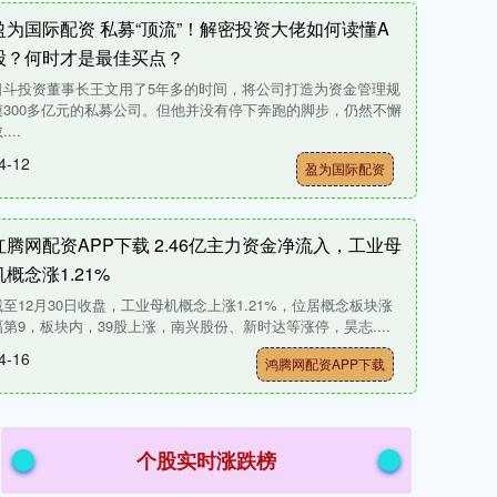
盈为国际配资 私募“顶流”！解密投资大佬如何读懂A
股？何时才是最佳买点？
日斗投资董事长王文用了5年多的时间，将公司打造为资金管理规
模300多亿元的私募公司。但他并没有停下奔跑的脚步，仍然不懈
....
4-12
盈为国际配资
红腾网配资APP下载 2.46亿主力资金净流入，工业母
机概念涨1.21%
截至12月30日收盘，工业母机概念上涨1.21%，位居概念板块涨
幅第9，板块内，39股上涨，南兴股份、新时达等涨停，昊志....
4-16
鸿腾网配资APP下载
个股实时涨跌榜