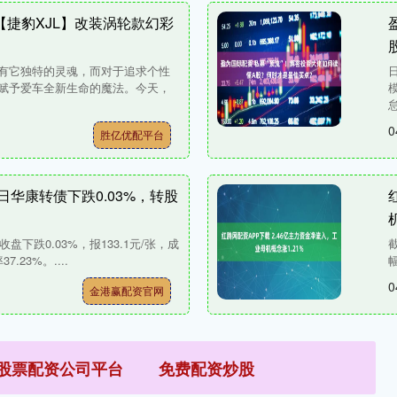
【捷豹XJL】改装涡轮款幻彩
有它独特的灵魂，而对于追求个性
赋予爱车全新生命的魔法。今天，
怠
0
胜亿优配平台
5日华康转债下跌0.03%，转股
盘下跌0.03%，报133.1元/张，成
.23%。....
0
金港赢配资官网
股票配资公司平台
免费配资炒股