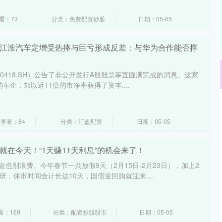
看：73
分类：免费配资炒股
日期：05-05
载 江淮汽车定增受热捧与巨亏形成反差：与华为合作能否撑
00418.SH）公告了非公开发行A股股票事宜圆满完成的消息。这家
元的车企，却以近11倍的市净率获得了资本....
查看：84
分类：汇盈配资
日期：05-05
 就在今天！“1天赚11天利息”的机会来了！
也别浪费。今年春节一共放假9天（2月15日-2月23日），加上2
班，休市时间合计长达10天，国债逆回购就迎来....
看：169
分类：配资炒股股市
日期：05-05