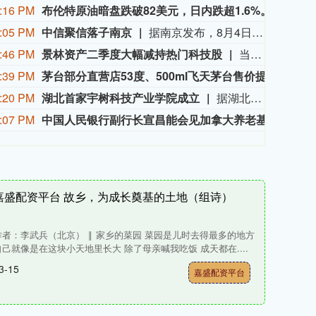
:16 PM
布伦特原油暗盘跌破82美元，日内跌超1.6%。
布伦特
:05 PM
中信聚信落子南京
据南京发布，8月4日，“南京聚信天晟股权投资合伙企业（有限合伙）”正式落地紫金山国际科创基金街区。基金规模10.01亿元，管理人为中信聚信（北京）资本管理有限公司，其向上穿透的实际控制人为中信集团，管理人整体管理规模超百亿元。该基金在2026紫金山创投大会上签约启动组建，将重点投向新一代信息技术、高端装备、新材料、新能源、生物医药及新消费等领域，为南京科创产业注入新的资本动能。
:46 PM
景林资产二季度大幅减持热门科技股
当地时间8月7日，知名千亿级私募景林资产披露2026年二季度末最新美股持仓（13F）。二季度，景林资产清仓英伟达、META等热门科技股，大幅减持英特尔、网易、谷歌等标的；景林资产在二季度末的美股持仓市值从38.8亿美元大幅下降至21.9亿美元，降幅达43%。在大幅收缩多只原有持仓的同时，景林资产也对部分半导体产业链公司进行了布局，包括近期业绩超预期的美国光模块制造商AAOI（应用光电）。
:39 PM
茅台部分直营店53度、500ml飞天茅台售价提至1753元/瓶
记者获
:20 PM
湖北首家宇树科技产业学院成立
据湖北日报，8月7日，湖北省首家宇树科技产业学院在长江工程职业技术学院成立。据悉，“宇树科技产业学院”由宇树科技股份有限公司与长江工程职业技术学院共建，实行“企业专家任院长、校内教授任执行副院长”双院长制管理架构，聚焦机器人调试、运维、技术支持等市场紧缺岗位，精准培育紧缺人才。
:07 PM
中国人民银行副行长宣昌能会见加拿大养老基金投资公司总裁兼首席执行官约翰·格雷厄姆
20
嘉盛配资平台 故乡，为成长奠基的土地（组诗）
作者：李武兵（北京） ‖ 家乡的菜园 菜园是儿时去得最多的地方
自己就像是在这块小天地里长大 除了母亲喊我吃饭 成天都在....
3-15
嘉盛配资平台