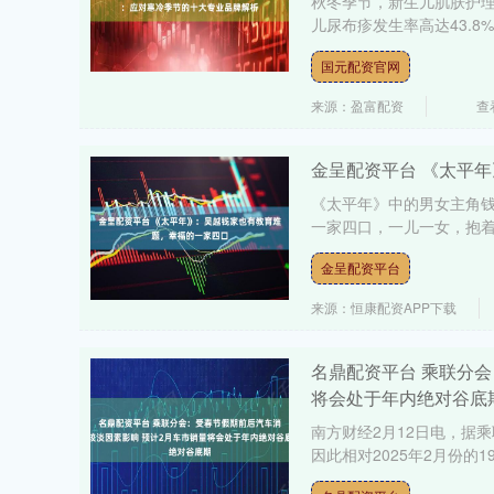
秋冬季节，新生儿肌肤护
儿尿布疹发生率高达43.8%
沪深300
4694.44
0.89
1.42%
43.13
0.9
国元配资官网
来源：盈富配资
查
金呈配资平台 《太平
《太平年》中的男女主角
一家四口，一儿一女，抱着
金呈配资平台
来源：恒康配资APP下载
名鼎配资平台 乘联分
将会处于年内绝对谷底
南方财经2月12日电，据
因此相对2025年2月份的1