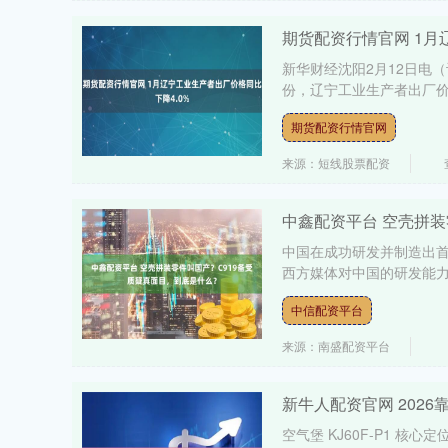
期货配资行情官网 1月
新华财经沈阳2月12日电
份，辽宁工业生产者出厂价格（
期货配资行情官网
来源：短线股票配资
中鑫配资平台 空壳拼装
中国在成功研发并制造出首
西方媒体对中国的研发能力
中信配资平台
来源：南盛配资平台
新牛人配资官网 202
空气堡 KJ60F-P1 核