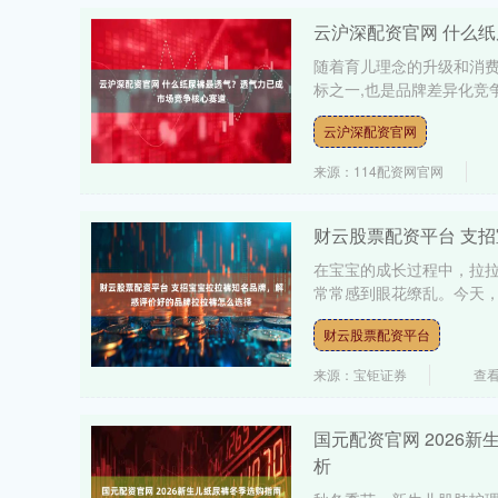
云沪深配资官网 什么
随着育儿理念的升级和消费
标之一,也是品牌差异化竞争
云沪深配资官网
来源：114配资网官网
财云股票配资平台 支
在宝宝的成长过程中，拉
常常感到眼花缭乱。今天，
财云股票配资平台
来源：宝钜证券
查看
国元配资官网 2026
析