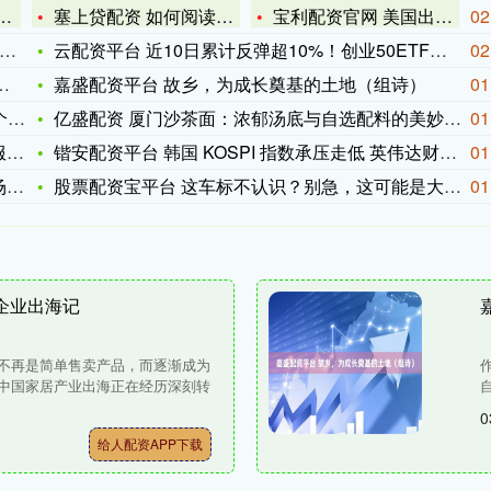
塞上贷配资 如何阅读一本书｜苔栖共读：从“被动接收”到“为我
宝利配资官网 美国出口限制收紧冲击中国业务，应用材料盘前下跌
02
云配资平台 近10日累计反弹超10%！创业50ETF（159
02
嘉盛配资平台 故乡，为成长奠基的土地（组诗）
01
就
亿盛配资 厦门沙茶面：浓郁汤底与自选配料的美妙融合
01
册
锴安配资平台 韩国 KOSPI 指数承压走低 英伟达财报发布
01
受
股票配资宝平台 这车标不认识？别急，这可能是大厂在给你发“新
01
居企业出海记
不再是简单售卖产品，而逐渐成为
中国家居产业出海正在经历深刻转
0
给人配资APP下载