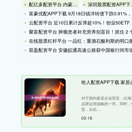
配亿多配资平台 内蒙古敖汉旗举办退役军人专场招聘会&
深圳股票配资APP下载 江淮汽车定增受热捧与巨亏形成反差：与
富豪优配APP下载 9月18日镇洋转债下跌0.91%，转股溢
云配资平台 近10日累计反弹超10%！创业50ETF（159
聚富配资平台 肿瘤患者补充营养别盲目！抓住 2 个关键阶段
在线股票杠杆平台 一品红：重酒石酸利斯的明口服溶液获药品注
双盈配资平台 安徽皖通高速公路获中国银行间市场交易商协会接
给人配资APP下载 家
对于国内家居企业而言，出海
品牌运营战略的一环。同时，
型，从此....
03-18